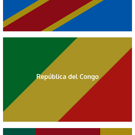
República del Congo
Contactar por mail