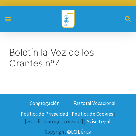
Boletín la Voz de los
Orantes nº7
Congregación
Pastoral Vocacional
Política de Privacidad
|
Política de Cookies
|
[wt_cli_manage_consent] |
Aviso Legal
Copyright
©LCIbérica