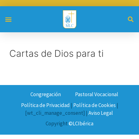
Cartas de Dios para ti
Congregación
Pastoral Vocacional
Política de Privacidad
|
Política de Cookies
|
[wt_cli_manage_consent] |
Aviso Legal
Copyright
©LCIbérica