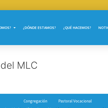
SOMOS?
¿DÓNDE ESTAMOS?
¿QUÉ HACEMOS?
NOTI
 del MLC
Congregación
Pastoral Vocacional