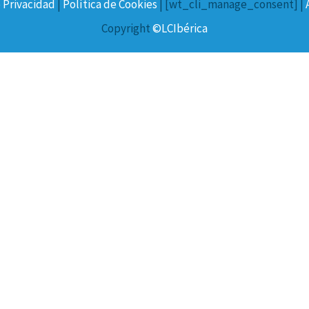
e Privacidad
|
Política de Cookies
| [wt_cli_manage_consent] |
Copyright
©LCIbérica