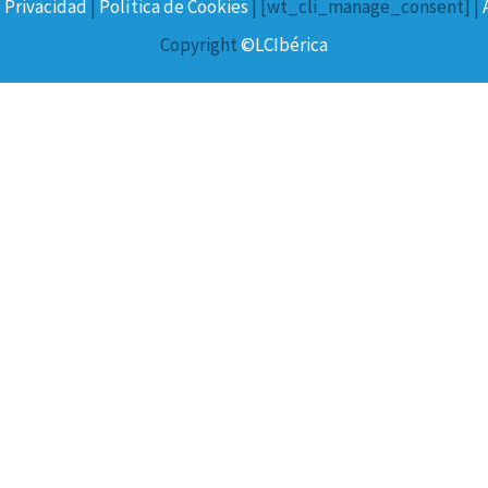
e Privacidad
|
Política de Cookies
| [wt_cli_manage_consent] |
Copyright
©LCIbérica