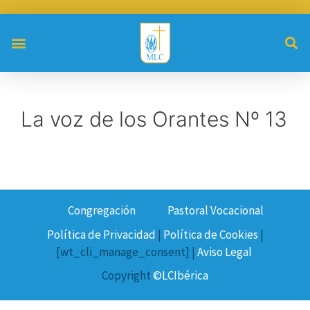
La voz de los Orantes Nº 13
Congregación
Pastoral Vocacional
Política de Privacidad
|
Política de Cookies
|
[wt_cli_manage_consent] |
Aviso Legal
Copyright
©LCIbérica