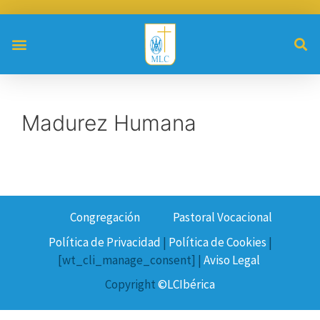
Madurez Humana
Congregación
Pastoral Vocacional
Política de Privacidad
|
Política de Cookies
|
[wt_cli_manage_consent] |
Aviso Legal
Copyright
©LCIbérica