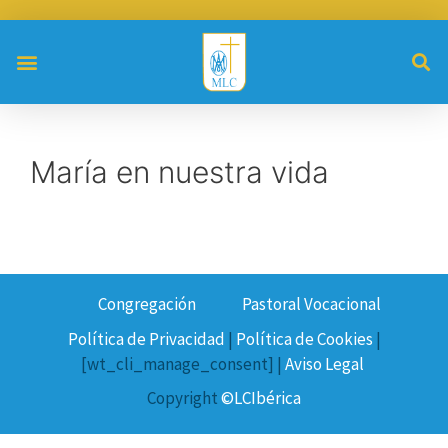
María en nuestra vida
Congregación
Pastoral Vocacional
Política de Privacidad
|
Política de Cookies
|
[wt_cli_manage_consent] |
Aviso Legal
Copyright
©LCIbérica