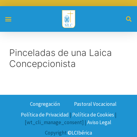
Pinceladas de una Laica
Concepcionista
Congregación
Pastoral Vocacional
Política de Privacidad
|
Política de Cookies
|
[wt_cli_manage_consent] |
Aviso Legal
Copyright
©LCIbérica