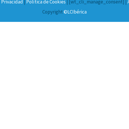
e Privacidad
|
Política de Cookies
| [wt_cli_manage_consent] |
Copyright
©LCIbérica