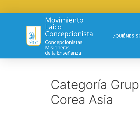
Movimiento
Laico
Concepcionista
¿QUIÉNES 
Concepcionistas
Misioneras
de la Enseñanza
Categoría Gru
Corea Asia