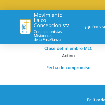
Movimiento
Laico
Concepcionista
¿QUIÉNES 
Concepcionistas
Misioneras
de la Enseñanza
Clase del miembro MLC
Activo
Fecha de compromiso
Política d