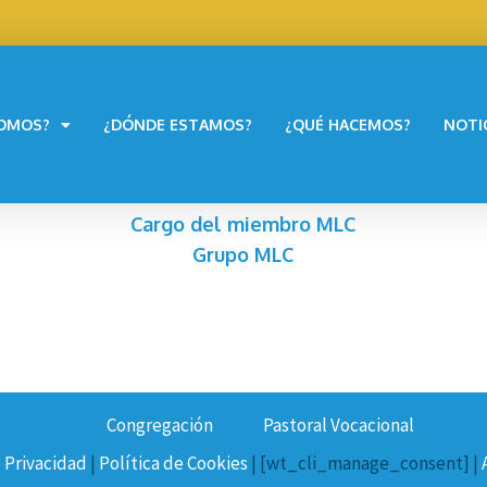
SOMOS?
¿DÓNDE ESTAMOS?
¿QUÉ HACEMOS?
NOTI
Cargo del miembro MLC
Grupo MLC
Congregación
Pastoral Vocacional
e Privacidad
|
Política de Cookies
| [wt_cli_manage_consent] |