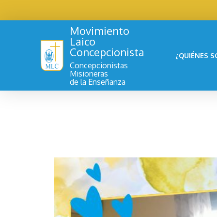
Movimiento
Laico
Concepcionista
¿QUIÉNES 
Concepcionistas
Misioneras
de la Enseñanza