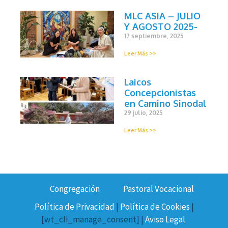
MLC ASIA – JULIO
Y AGOSTO 2025-
17 septiembre, 2025
Leer Más >>
Laicos
Concepcionistas
en Camino Sinodal
29 julio, 2025
Leer Más >>
Congregación
Pastoral Vocacional
Política de Privacidad
|
Política de Cookies
|
[wt_cli_manage_consent] |
Aviso Legal