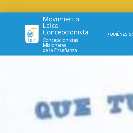
Movimiento
Laico
Concepcionista
¿QUIÉNES 
Concepcionistas
Misioneras
de la Enseñanza